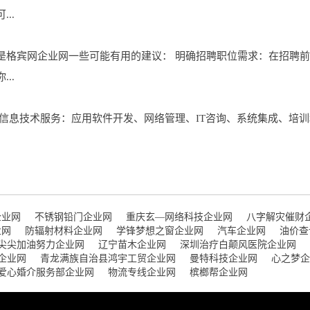
..
是格宾网企业网一些可能有用的建议： 明确招聘职位需求：在招聘
..
信息技术服务：应用软件开发、网络管理、IT咨询、系统集成、培训
企业网
不锈钢铅门企业网
重庆玄—网络科技企业网
八字解灾催财
业网
防辐射材料企业网
学锋梦想之窗企业网
汽车企业网
油价查
尖尖加油努力企业网
辽宁苗木企业网
深圳治疗白颠风医院企业网
企业网
青龙满族自治县鸿宇工贸企业网
曼特科技企业网
心之梦企
爱心婚介服务部企业网
物流专线企业网
槟榔帮企业网